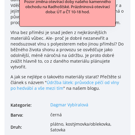
Pozor změna otevírací doby našeho kamenného
Vděčíme za to vytříbenému vkusu a oku paní Dagmar a
obchodu na Radhošťské. Prázdninová otevírací
jejím celoživotním zkušenostem. Jelikož se navíc jedná o
doba: ÚT a ČT 10-18 hod.
původně českou, Italskou nebo Potrugalskou letitou
produkci, je i kvaklita těchto materiálů ověřena časem.
Vlna bez příměsi je snad jeden z nejkrásnějších
materiálů vůbec. Ale- proč je dobré nezanevřít a
neodsuzovat vlnu s polyesterem nebo jinou příměsí? Do
běžného života shonu a provozu se osvědčuje jako
odolnější, méně náročná na údržbu. Je proto dobré
zvážit hlavně to, co z daného materiálu plánujete
vytvořit.
A jak se nejlépe o takovéto materiály starat? Přečtěte si
článek s názvem "
Údržba látek: průvodce péčí od vlny
po hedvábí a vše mezi tím
" na našem blogu.
Dagmar Vybíralová
Kategorie
:
černá
Barva
:
plátno, kostýmovka/oblekovka,
Druh
:
šatovka