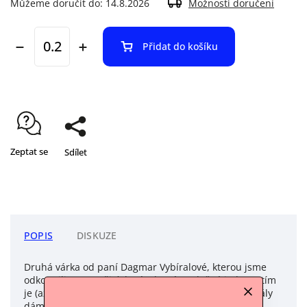
Můžeme doručit do:
14.8.2026
Možnosti doručení
Přidat do košíku
Zeptat se
Sdílet
POPIS
DISKUZE
Druhá várka od paní Dagmar Vybíralové, kterou jsme
odkoupili z nevyužitých zásob má společné jedno a tím
je (až na pár výjimek) vlna ve složení. Za tyto materiály
dáme ruku do ohně co se kvality zpracování týká.