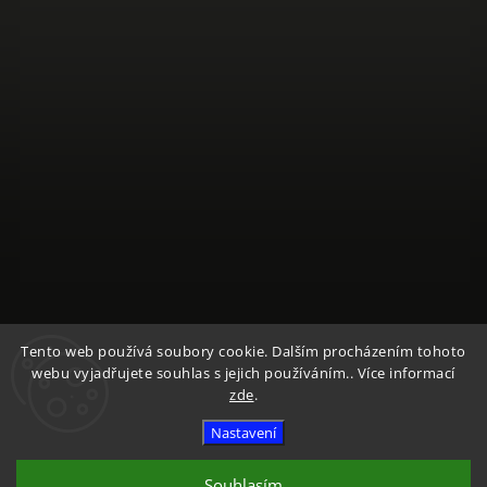
Sledovat na Instagramu
Tento web používá soubory cookie. Dalším procházením tohoto
webu vyjadřujete souhlas s jejich používáním.. Více informací
zde
.
Copyright 2026
Textile Mountain - E-Shop
. Všechna práva
vyhrazena.
Nastavení
Vytvořil
Shoptet
| Design
Shoptak.cz
Souhlasím