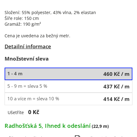
Složení: 55% polyester, 43% vlna, 2% elastan
Šíře role: 150 cm
Gramáž: 190 g/m²
Cena je uvedena za bežný metr.
Detailní informace
Množstevní sleva
1 - 4 m
460 Kč
/ m
5 - 9 m = sleva 5 %
437 Kč
/ m
10 a více m = sleva 10 %
414 Kč
/ m
0 Kč
Ušetříte
Radhošťská 5, Ihned k odeslání
(22,9 m)