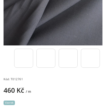
Kód:
T012761
460 Kč
/ m
Vzorek