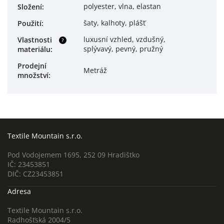
polyester, vlna, elastan
Složení
:
šaty, kalhoty, plášť
Použití
:
luxusní vzhled, vzdušný,
Vlastnosti
?
splývavý, pevný, pružný
materiálu
:
Prodejní
Metráž
množství
:
Textile Mountain s.r.o.
Pod Vodojemem 1695, 252 09 Hradištko
IČ: 23453851
DIČ: CZ23453851
Adresa
Textile Mountain s.r.o.
Radhošťská 2004/5