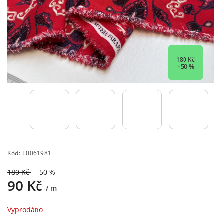
180 Kč
–50 %
Kód:
T0061981
180 Kč
–50 %
90 Kč
/ m
Vyprodáno