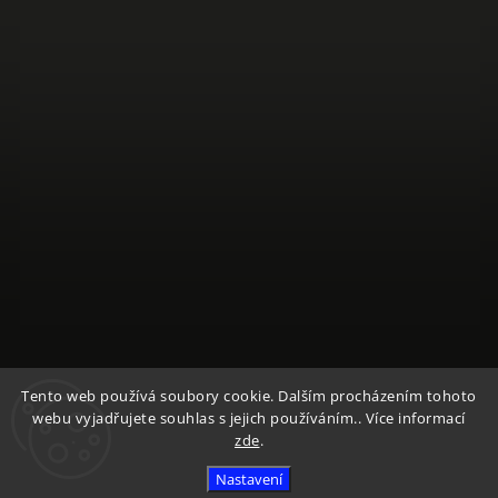
Sledovat na Instagramu
Tento web používá soubory cookie. Dalším procházením tohoto
webu vyjadřujete souhlas s jejich používáním.. Více informací
zde
.
Copyright 2026
Textile Mountain - E-Shop
. Všechna práva
vyhrazena.
Nastavení