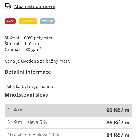
Možnosti doručení
Akce
Výprodej
Vzorek
Složení: 100% polyester
Šíře role: 110 cm
Gramáž: 130 g/m²
Cena je uvedena za bežný metr.
Detailní informace
Položka byla vyprodána…
Množstevní sleva
1 - 4 m
90 Kč
/ m
5 - 9 m = sleva 5 %
86 Kč
/ m
10 a více m = sleva 10 %
81 Kč
/ m