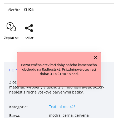
0 Kč
Ušetříte
Zeptat se
Sdílet
Pozor změna otevírací doby našeho kamenného
obchodu na Radhošťské. Prázdninová otevírací
POPIS
DISKUZE
doba: ÚT a ČT 10-18 hod.
Z cest po Indonésii privezený, nakonec nevyužitý
materiál. Vyrobený a tisknutý v Indonésii avšak pozor-
neplést s ručně voskově barvenými batiky.
Textilní metráž
Kategorie
:
modrá, černá, červená
Barva
: