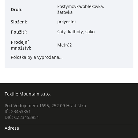
kostýmovka/oblekovka,
Druh
:
šatovka
polyester
Složení
:
šaty, kalhoty, sako
Použití
:
Prodejní
Metráž
množství
:
Položka byla vyprodána…
Textile Mountain s.r.o.
Pod Vodojemem 1695, 252 09 Hradištko
IČ: 23453851
DIČ: CZ23453851
Adresa