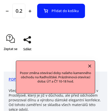
Přidat do košíku
Zeptat se
Sdílet
Pozor změna otevírací doby našeho kamenného
obchodu na Radhošťské. Prázdninová otevírací
POPIS
DISKUZE
doba: ÚT a ČT 10-18 hod.
Všechny materiály v této sekci jsme vykoupili u pána v
Prostějově, který je již v důchodu, ale před odchodem
provozoval dílnu a výrobnu dámské elegantní konfekce.
Od tohoto zaměření se skladba všech materiálů této
sekce odvíjí.