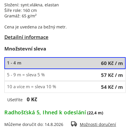
Složení: synt.vlákna, elastan
Šíře role: 160 cm
Gramáž: 65 g/m²
Cena je uvedena za bežný metr.
Detailní informace
Množstevní sleva
1 - 4 m
60 Kč
/ m
5 - 9 m = sleva 5 %
57 Kč
/ m
10 a více m = sleva 10 %
54 Kč
/ m
0 Kč
Ušetříte
Radhošťská 5, Ihned k odeslání
(22,4 m)
Můžeme doručit do:
14.8.2026
Možnosti doručení