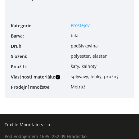
Prostějov
Kategorie
:
bílá
Barva
:
podšívkovina
Druh
:
polyester, elastan
Složení
:
šaty, kalhoty
Použití
:
splývavý, lehký, pružný
Vlastnosti materiálu
:
?
Metráž
Prodejní množství
:
Textile Mountain s.r.o.
Pod Vodojemem 1695, 252 09 Hradištko