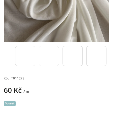
Kód:
T011273
60 Kč
/ m
Vzorek