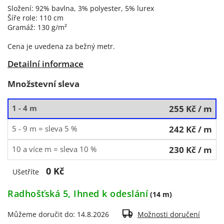
Složení: 92% bavlna, 3% polyester, 5% lurex
Šíře role: 110 cm
Gramáž: 130 g/m²
Cena je uvedena za bežný metr.
Detailní informace
Množstevní sleva
1 - 4 m
255 Kč
/ m
5 - 9 m = sleva 5 %
242 Kč
/ m
10 a více m = sleva 10 %
230 Kč
/ m
0 Kč
Ušetříte
Radhošťská 5, Ihned k odeslání
(14 m)
Můžeme doručit do:
14.8.2026
Možnosti doručení