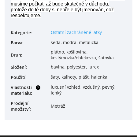
musíme počkat, až bude skutečně v důchodu,
protože do té doby si nepřeje být jmenován, což
respektujeme.
Ostatní zachráněné látky
Kategorie
:
šedá, modrá, metalická
Barva
:
plátno, košilovina,
Druh
:
kostýmovka/oblekovka, šatovka
bavlna, polyester, lurex
Složení
:
šaty, kalhoty, plášť, halenka
Použití
:
luxusní vzhled, vzdušný, pevný,
Vlastnosti
?
lehký
materiálu
:
Prodejní
Metráž
množství
: