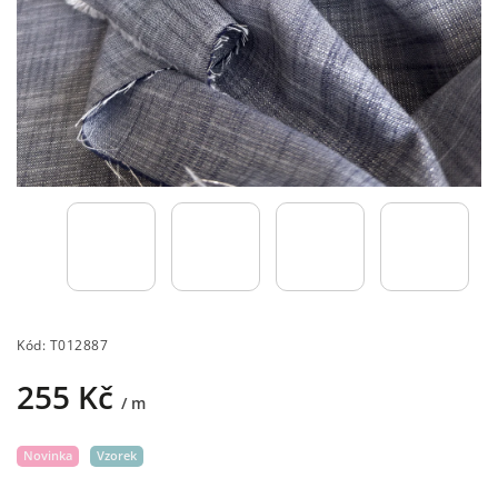
Kód:
T012887
255 Kč
/ m
Novinka
Vzorek