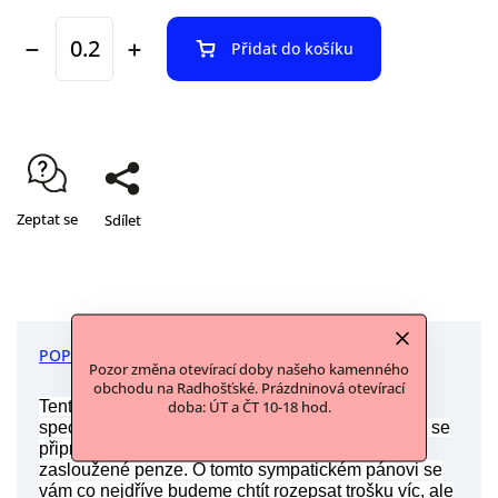
Přidat do košíku
Zeptat se
Sdílet
POPIS
DISKUZE
Pozor změna otevírací doby našeho kamenného
obchodu na Radhošťské. Prázdninová otevírací
Tento materiál máme z jedné šicí dílny
doba: ÚT a ČT 10-18 hod.
specializované na kvalitní dámskou kofekci, která se
připravuje na uzavření, protože pan majitel jde do
zasloužené penze. O tomto sympatickém pánovi se
vám co nejdříve budeme chtít rozepsat trošku víc, ale