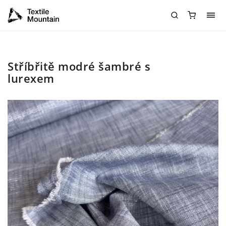
Stříbřitě modré šambré s
lurexem