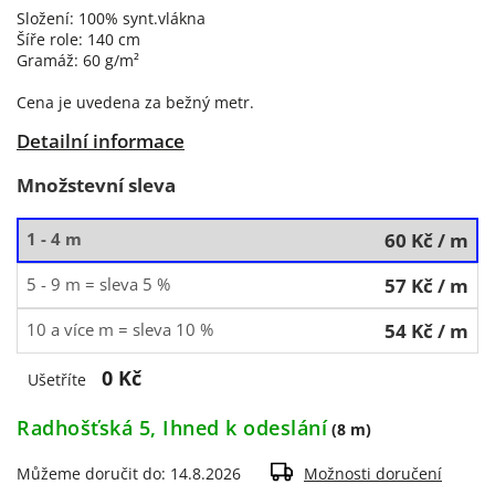
Složení: 100% synt.vlákna
Šíře role: 140 cm
Gramáž: 60 g/m²
Cena je uvedena za bežný metr.
Detailní informace
Množstevní sleva
1 - 4 m
60 Kč
/ m
5 - 9 m = sleva 5 %
57 Kč
/ m
10 a více m = sleva 10 %
54 Kč
/ m
0 Kč
Ušetříte
Radhošťská 5, Ihned k odeslání
(8 m)
Můžeme doručit do:
14.8.2026
Možnosti doručení