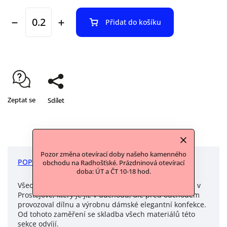
Přidat do košíku
Zeptat se
Sdílet
Pozor změna otevírací doby našeho kamenného
POPIS
DISKUZE
obchodu na Radhošťské. Prázdninová otevírací
doba: ÚT a ČT 10-18 hod.
Všechny materiály v této sekci jsme vykoupili u pána v
Prostějově, který je již v důchodu, ale před odchodem
provozoval dílnu a výrobnu dámské elegantní konfekce.
Od tohoto zaměření se skladba všech materiálů této
sekce odvíjí.