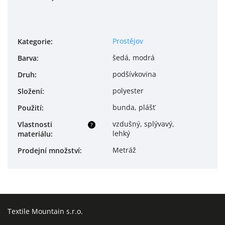
Prostějov
Kategorie
:
šedá, modrá
Barva
:
podšívkovina
Druh
:
polyester
Složení
:
bunda, plášť
Použití
:
vzdušný, splývavý,
Vlastnosti
?
lehký
materiálu
:
Metráž
Prodejní množství
:
Textile Mountain s.r.o.