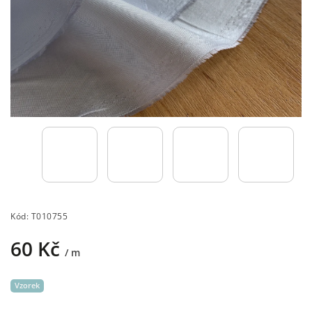
Kód:
T010755
60 Kč
/ m
Vzorek