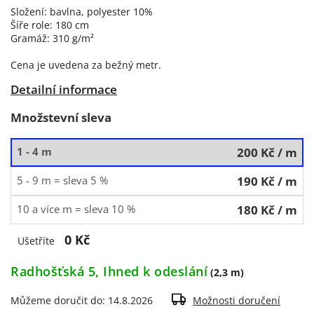
Složení: bavlna, polyester 10%
Šíře role: 180 cm
Gramáž: 310 g/m²
Cena je uvedena za bežný metr.
Detailní informace
Množstevní sleva
1 - 4 m
200 Kč
/ m
5 - 9 m = sleva 5 %
190 Kč
/ m
10 a více m = sleva 10 %
180 Kč
/ m
0 Kč
Ušetříte
Radhošťská 5, Ihned k odeslání
(2,3 m)
Můžeme doručit do:
14.8.2026
Možnosti doručení