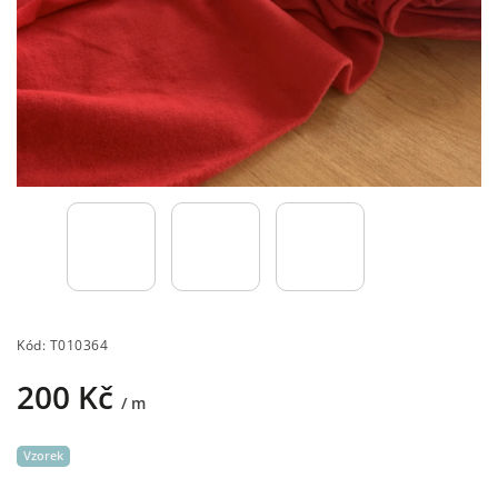
Kód:
T010364
200 Kč
/ m
Vzorek