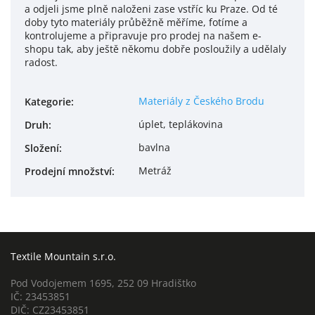
a odjeli jsme plně naloženi zase vstříc ku Praze. Od té
doby tyto materiály průběžně měříme, fotíme a
kontrolujeme a připravuje pro prodej na našem e-
shopu tak, aby ještě někomu dobře posloužily a udělaly
radost.
Materiály z Českého Brodu
Kategorie
:
úplet, teplákovina
Druh
:
bavlna
Složení
:
Metráž
Prodejní množství
:
Textile Mountain s.r.o.
Pod Vodojemem 1695, 252 09 Hradištko
IČ: 23453851
DIČ: CZ23453851