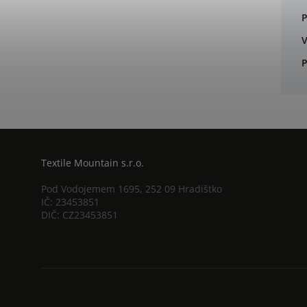
P
V
P
Textile Mountain s.r.o.
Pod Vodojemem 1695, 252 09 Hradištko
IČ: 23453851
DIČ: CZ23453851