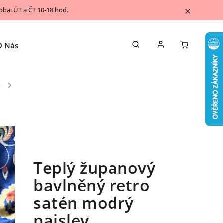
ba: ÚT a ČT 10-18 hod.
O Nás
Napsali o nás
Kontakty
Blog
e
/
Teplý županový
bavlněný retro
satén modrý
paisley