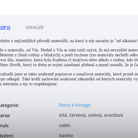
POPIS
DISKUZE
edním z nejčastějších původů materiálů, na který u nás narazíte je "od zákaznic
de o materiály, od Vás. Hodně z Vás se nám totiž ozývá, že má nevyužité materiá
ěkterém z členů rodiny a blízkých) a jestli bychom tyto materiály nechtěli odko
ivot šila, mamince, která byla švadlena či krejčová nebo někdo z rodiny, kdo t
římo člověk, který to třeba se svými zásobami přehnal a musel usoudit, že je čas
ozhodli jsme se takto souhrnně popisovat a označovat materiály, které prostě 
ypu odkupů. Také kvůli zachování soukromí zákazníků od kterých materiály vyk
a internetu a my to respektujeme.
Retro a Vintage
ategorie
:
bílá, červená, zelená, oranžová
arva
:
satén
Druh
:
bavlna
ložení
: