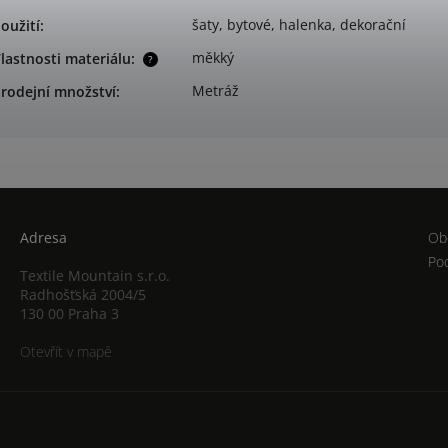
šaty, bytové, halenka, dekorační
oužití
:
měkký
lastnosti materiálu
:
?
Metráž
rodejní množství
:
Adresa
Ob
Po
Textile Mountain s.r.o.
Radhošťská 2004/5
130 00 Praha 3
Otevřít v mapě