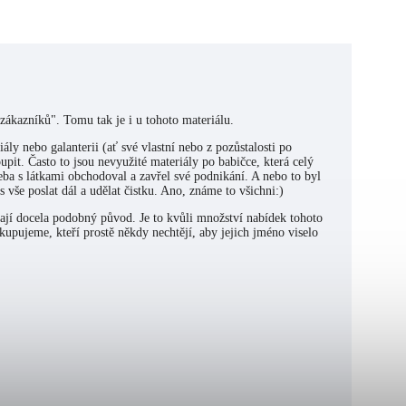
/zákazníků". Tomu tak je i u tohoto materiálu.
ly nebo galanterii (ať své vlastní nebo z pozůstalosti po
upit. Často to jsou nevyužité materiály po babičce, která celý
řeba s látkami obchodoval a zavřel své podnikání. A nebo to byl
 vše poslat dál a udělat čistku. Ano, známe to všichni:)
mají docela podobný původ. Je to kvůli množství nabídek tohoto
upujeme, kteří prostě někdy nechtějí, aby jejich jméno viselo