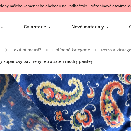
 doby našeho kamenného obchodu na Radhošťské. Prázdninová otevírací do
Galanterie
Nové materiály
ů
/
Textilní metráž
/
Oblíbené kategorie
/
Retro a Vintag
lý županový bavlněný retro satén modrý paisley