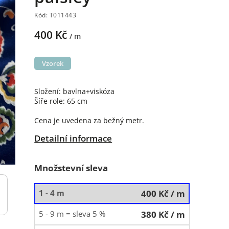
Kód:
T011443
400 Kč
/ m
Vzorek
Složení: bavlna+viskóza
Šíře role: 65 cm
Cena je uvedena za bežný metr.
Detailní informace
Množstevní sleva
1 - 4 m
400 Kč
/ m
5 - 9 m = sleva 5 %
380 Kč
/ m