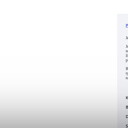
J
J
n
ž
p
R
t
n
K
B
S