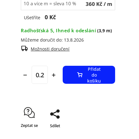
10 a více m = sleva 10 %
360 Kč
/ m
0 Kč
Ušetříte
Radhošťská 5, Ihned k odeslání
(3,9 m)
Můžeme doručit do:
13.8.2026
Možnosti doručení
Přidat
do
košíku
Zeptat se
Sdílet