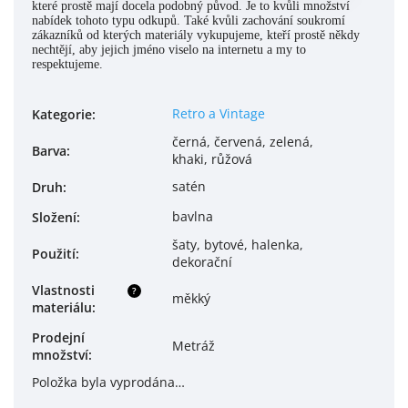
které prostě mají docela podobný původ. Je to kvůli množství
nabídek tohoto typu odkupů. Také kvůli zachování soukromí
zákazníků od kterých materiály vykupujeme, kteří prostě někdy
nechtějí, aby jejich jméno viselo na internetu a my to
respektujeme.
Retro a Vintage
Kategorie
:
černá, červená, zelená,
Barva
:
khaki, růžová
satén
Druh
:
bavlna
Složení
:
šaty, bytové, halenka,
Použití
:
dekorační
Vlastnosti
?
měkký
materiálu
:
Prodejní
Metráž
množství
:
Položka byla vyprodána…