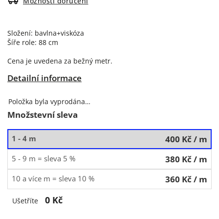
Možnosti doručení
Složení: bavlna+viskóza
Šíře role: 88 cm
Cena je uvedena za bežný metr.
Detailní informace
Položka byla vyprodána…
Množstevní sleva
1 - 4 m
400 Kč
/ m
5 - 9 m = sleva 5 %
380 Kč
/ m
10 a více m = sleva 10 %
360 Kč
/ m
0 Kč
Ušetříte