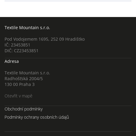
Textile Mountain s.r.o.
Pod Vodojemem 1695, 252 09 Hradištko
IČ: 23453851
DIČ: CZ23453851
Adresa
Textile Mountain s.r.o.
Radhošťská 2004/5
130 00 Praha 3
Otevřít v mapě
Obchodní podmínky
Podmínky ochrany osobních údajů