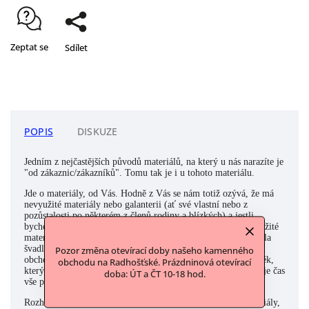
Zeptat se
Sdílet
POPIS
DISKUZE
Jedním z nejčastějších původů materiálů, na který u nás narazíte je
"od zákaznic/zákazníků". Tomu tak je i u tohoto materiálu.
Jde o materiály, od Vás. Hodně z Vás se nám totiž ozývá, že má
nevyužité materiály nebo galanterii (ať své vlastní nebo z
pozůstalosti po některém z členů rodiny a blízkých) a jestli
bychom tyto materiály nechtěli odkoupit. Často to jsou nevyužité
materiály po babičce, která celý život šila, mamince, která byla
švadlena či krejčová nebo někdo z rodiny, kdo třeba s látkami
Pozor změna otevírací doby našeho kamenného
obchodoval a zavřel své podnikání. A nebo to byl přímo člověk,
obchodu na Radhošťské. Prázdninová otevírací
který to třeba se svými zásobami přehnal a musel usoudit, že je čas
doba: ÚT a ČT 10-18 hod.
vše poslat dál a udělat čistku. Ano, známe to všichni:)
Rozhodli jsme se takto souhrnně popisovat a označovat materiály,