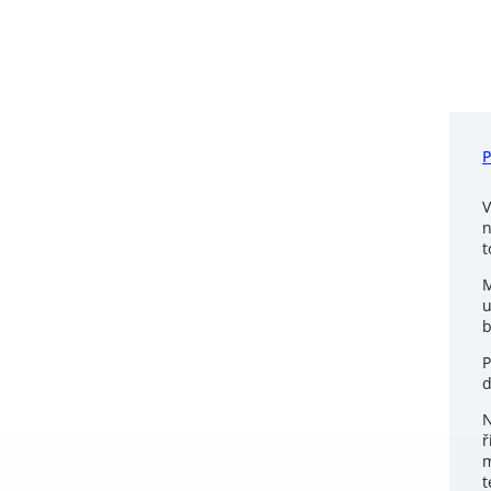
V
n
t
M
u
b
P
d
N
ř
m
t