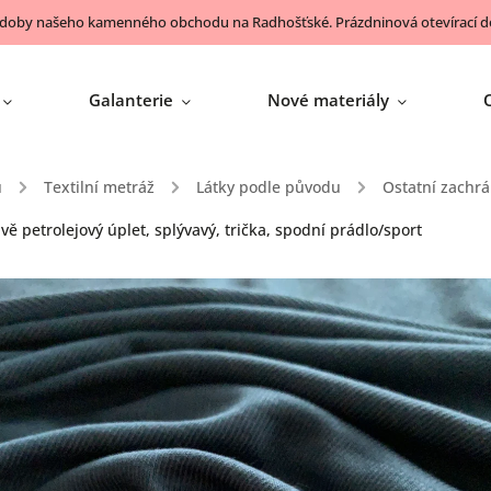
 doby našeho kamenného obchodu na Radhošťské. Prázdninová otevírací do
Galanterie
Nové materiály
ů
/
Textilní metráž
/
Látky podle původu
/
Ostatní zachrá
ě petrolejový úplet, splývavý, trička, spodní prádlo/sport