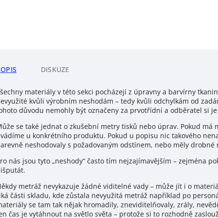
POPIS
DISKUZE
šechny materiály v této sekci pocházejí z úpravny a barvírny tkanin 
evyužité kvůli výrobním neshodám – tedy kvůli odchylkám od zadání
ohoto důvodu nemohly být označeny za prvotřídní a odběratel si je
ůže se také jednat o zkušební metry tisků nebo úprav. Pokud má ma
vádíme u konkrétního produktu. Pokud u popisu nic takového nenajd
arevně neshodovaly s požadovaným odstínem, nebo měly drobné ne
ro nás jsou tyto „neshody“ často tím nejzajímavějším – zejména poku
išputát.
ěkdy metráž nevykazuje žádné viditelné vady – může jít i o materiály
iká části skladu, kde zůstala nevyužitá metráž například po person
ateriály se tam tak nějak hromadily, zneviditelňovaly, zrály, nevědě
en čas je vytáhnout na světlo světa – protože si to rozhodně zaslouž