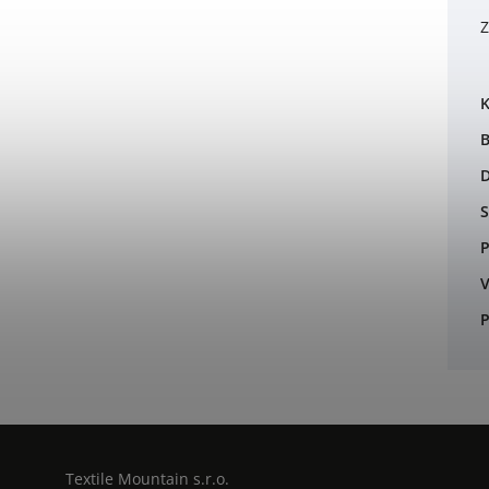
Z
K
B
S
P
V
P
Textile Mountain s.r.o.