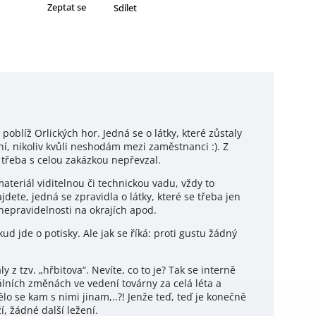
Zeptat se
Sdílet
poblíž Orlických hor. Jedná se o látky, které zůstaly
, nikoliv kvůli neshodám mezi zaměstnanci :). Z
 třeba s celou zakázkou nepřevzal.
teriál viditelnou či technickou vadu, vždy to
ete, jedná se zpravidla o látky, které se třeba jen
pravidelnosti na okrajích apod.
d jde o potisky. Ale jak se říká: proti gustu žádný
 z tzv. „hřbitova“. Nevíte, co to je? Tak se interně
álních změnách ve vedení továrny za celá léta a
lo se kam s nimi jinam,..?! Jenže teď, teď je konečně
í, žádné další ležení.