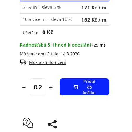
5 - 9 m = sleva 5 %
171 Kč
/ m
10 a více m = sleva 10 %
162 Kč
/ m
0 Kč
Ušetříte
Radhošťská 5, Ihned k odeslání
(29 m)
Můžeme doručit do:
14.8.2026
Možnosti doručení
Přidat
do
košíku