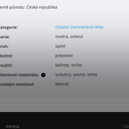
emě původu: Česká republika
Ostatní zachráněné látky
ategorie
:
modrá, zelená
arva
:
úplet
Druh
:
polyester
ložení
:
kalhoty, tričko
oužití
:
vzdušný, pevný, lehký
lastnosti materiálu
:
?
Metráž
rodejní množství
:
Adresa
Ob