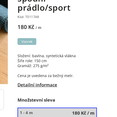
prádlo/sport
Kód:
T011748
180 Kč
/ m
Vzorek
Složení: bavlna, syntetická vlákna
Šíře role: 150 cm
Gramáž: 275 g/m²
Cena je uvedena za bežný metr.
Detailní informace
Množstevní sleva
1 - 4 m
180 Kč
/ m