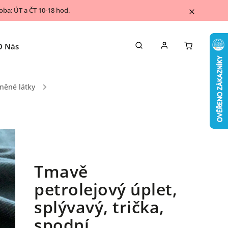
ba: ÚT a ČT 10-18 hod.
O Nás
Napsali o nás
Kontakty
Blog
něné látky
/
Tmavě
petrolejový úplet,
splývavý, trička,
spodní