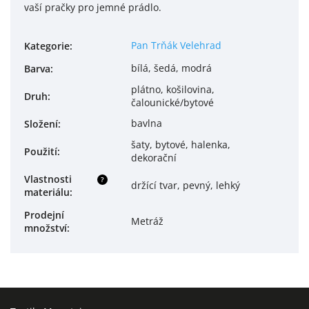
vaší pračky pro jemné prádlo.
Pan Trňák Velehrad
Kategorie
:
bílá, šedá, modrá
Barva
:
plátno, košilovina,
Druh
:
čalounické/bytové
bavlna
Složení
:
šaty, bytové, halenka,
Použití
:
dekorační
Vlastnosti
?
držící tvar, pevný, lehký
materiálu
:
Prodejní
Metráž
množství
: