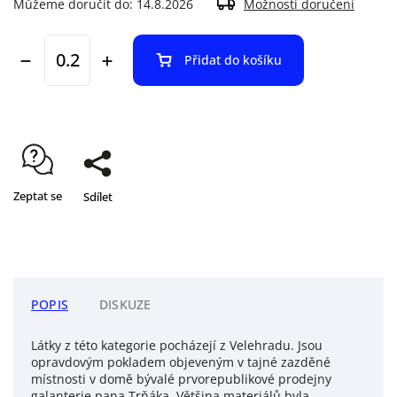
Můžeme doručit do:
14.8.2026
Možnosti doručení
Přidat do košíku
Zeptat se
Sdílet
POPIS
DISKUZE
Látky z této kategorie pocházejí z Velehradu. Jsou
opravdovým pokladem objeveným v tajné zazděné
místnosti v domě bývalé prvorepublikové prodejny
galanterie pana Trňáka. Většina materiálů byla