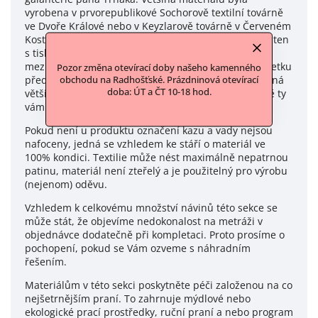
vyrobena v prvorepublikové Sochorově textilní továrně
ve Dvoře Králové nebo v Keyzlarově továrně v Červeném
Kostelci. Jedná se o metráže krajek a bavlněných pláten
s tisky. Dále o flanely a damašky převážně z
meziválečného období. Část ukrytého textilního majetku
Pozor změna otevírací doby našeho kamenného
před zabavením byla poškozena vlhkostí, ale převážná
obchodu na Radhošťské. Prázdninová otevírací
doba: ÚT a ČT 10-18 hod.
většina se zachovala ve velmi dobrém stavu. A právě ty
vám nabízíme.
Pokud není u produktu označení kazu a vady nejsou
nafoceny, jedná se vzhledem ke stáří o materiál ve
100% kondici. Textilie může nést maximálně nepatrnou
patinu, materiál není zteřelý a je použitelný pro výrobu
(nejenom) oděvu.
Vzhledem k celkovému množství návinů této sekce se
může stát, že objevíme nedokonalost na metráži v
objednávce dodatečně při kompletaci. Proto prosíme o
pochopení, pokud se Vám ozveme s náhradním
řešením.
Materiálům v této sekci poskytněte péči založenou na co
nejšetrnějším praní. To zahrnuje mýdlové nebo
ekologické prací prostředky, ruční praní a nebo program