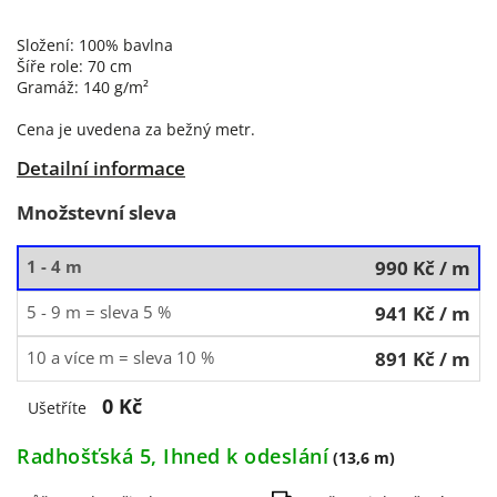
Složení: 100% bavlna
Šíře role: 70 cm
Gramáž: 140 g/m²
Cena je uvedena za bežný metr.
Detailní informace
Množstevní sleva
1 - 4 m
990 Kč
/ m
5 - 9 m = sleva 5 %
941 Kč
/ m
10 a více m = sleva 10 %
891 Kč
/ m
0 Kč
Ušetříte
Radhošťská 5, Ihned k odeslání
(13,6 m)