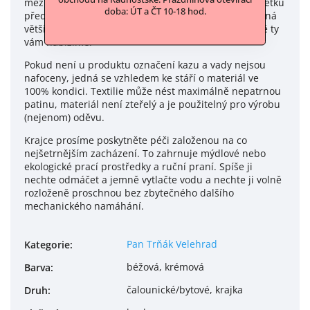
meziválečného období. Část ukrytého textilního majetku
doba: ÚT a ČT 10-18 hod.
před zabavením byla poškozena vlhkostí, ale převážná
většina se zachovala ve velmi dobrém stavu. A právě ty
vám nabízíme.
Pokud není u produktu označení kazu a vady nejsou
nafoceny, jedná se vzhledem ke stáří o materiál ve
100% kondici. Textilie může nést maximálně nepatrnou
patinu, materiál není zteřelý a je použitelný pro výrobu
(nejenom) oděvu.
Krajce prosíme poskytněte péči založenou na co
nejšetrnějším zacházení. To zahrnuje mýdlové nebo
ekologické prací prostředky a ruční praní. Spíše ji
nechte odmáčet a jemně vytlačte vodu a nechte ji volně
rozloženě proschnou bez zbytečného dalšího
mechanického namáhání.
Pan Trňák Velehrad
Kategorie
:
béžová, krémová
Barva
:
čalounické/bytové, krajka
Druh
: