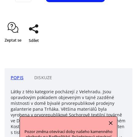
Zeptat se
Sdílet
POPIS
DISKUZE
Látky z této kategorie pocházejí z Velehradu. Jsou
opravdovým pokladem objeveným v tajné zazděné
místnosti v domě bývalé prvorepublikové prodejny
galanterie pana Trňáka. Většina materiálů byla
vyrobena v prvorepublikové Sochorově textilní továrně
ve Dvoře Králové nebo v Keyzlarově továrně v Červeném
Kostelci. Jedná se o metráže krajek a bavlněných pláten
Pozor změna otevírací doby našeho kamenného
s tisky. Dále o flanely a damašky převážně z
obchodu na Radhošťské. Prázdninová otevírací