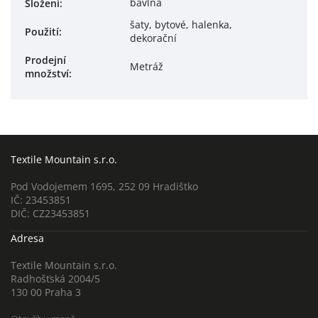
bavlna
Složení
:
šaty, bytové, halenka,
Použití
:
dekorační
Prodejní
Metráž
množství
:
Textile Mountain s.r.o.
Pod Vodojemem 1695, 252 09 Hradištko
IČ: 23453851
DIČ: CZ23453851
Adresa
Textile Mountain s.r.o.
Radhošťská 2004/5
130 00 Praha 3