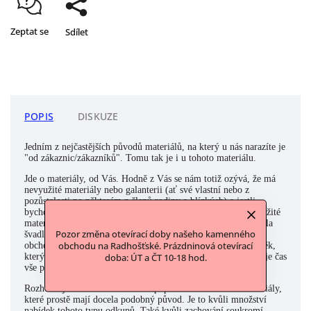
Zeptat se
Sdílet
POPIS
DISKUZE
Jedním z nejčastějších původů materiálů, na který u nás narazíte je
"od zákaznic/zákazníků". Tomu tak je i u tohoto materiálu.
Jde o materiály, od Vás. Hodně z Vás se nám totiž ozývá, že má
nevyužité materiály nebo galanterii (ať své vlastní nebo z
pozůstalosti po některém z členů rodiny a blízkých) a jestli
bychom tyto materiály nechtěli odkoupit. Často to jsou nevyužité
materiály po babičce, která celý život šila, mamince, která byla
Pozor změna otevírací doby našeho kamenného
švadlena či krejčová nebo někdo z rodiny, kdo třeba s látkami
obchodu na Radhošťské. Prázdninová otevírací
obchodoval a zavřel své podnikání. A nebo to byl přímo člověk,
který to třeba se svými zásobami přehnal a musel usoudit, že je čas
doba: ÚT a ČT 10-18 hod.
vše poslat dál a udělat čistku. Ano, známe to všichni:)
Rozhodli jsme se takto souhrnně popisovat a označovat materiály,
které prostě mají docela podobný původ. Je to kvůli množství
nabídek tohoto typu odkupů. Také kvůli zachování soukromí