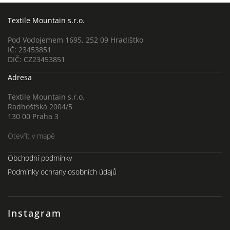
Textile Mountain s.r.o.
Pod Vodojemem 1695, 252 09 Hradištko
IČ: 23453851
DIČ: CZ23453851
Adresa
Textile Mountain s.r.o.
Radhošťská 2004/5
130 00 Praha 3
Otevřít v mapě
Obchodní podmínky
Podmínky ochrany osobních údajů
Instagram