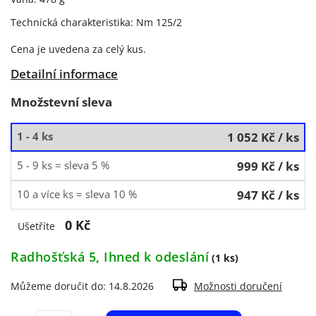
Technická charakteristika: Nm 125/2
Cena je uvedena za celý kus.
Detailní informace
Množstevní sleva
1 - 4 ks
1 052 Kč
/ ks
5 - 9 ks = sleva 5 %
999 Kč
/ ks
10 a více ks = sleva 10 %
947 Kč
/ ks
0 Kč
Ušetříte
Radhošťská 5, Ihned k odeslání
(1 ks)
Můžeme doručit do:
14.8.2026
Možnosti doručení