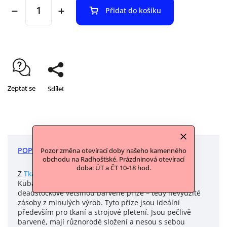
Přidat do košíku
Zeptat se
Sdílet
POPIS
DISKUZE
Pozor změna otevírací doby našeho kamenného
obchodu na Radhošťské. Prázdninová otevírací
doba: ÚT a ČT 10-18 hod.
Z
Tkalcovny
vám přinášíme přízi vyrobenou přímo u
Kubáků ve Strmilově. Od nich jsme získali vybrané
deadstockové většinou barvené příze – tedy nevyužité
zásoby z minulých výrob. Tyto příze jsou ideální
především pro tkaní a strojové pletení. Jsou pečlivě
barvené, mají různorodé složení a nesou s sebou