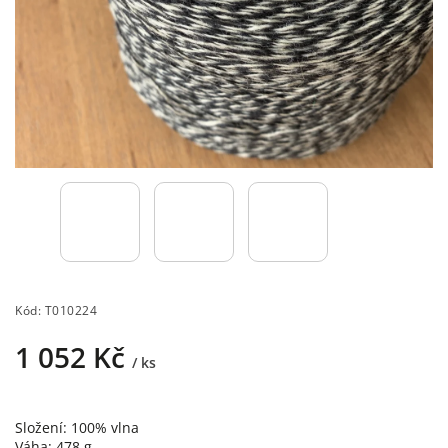
Kód:
T010224
1 052 Kč
/ ks
Složení: 100% vlna
Váha: 478 g