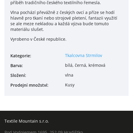
příběh tradičního českého textilního řemesla.
Vlna pochází převážně z českých ovcí a příze se hodí
hlavně pro tkaní nebo strojové pletení, fantazii využití
se ale meze nekladou a každá výzva bude tomuto
materiálu slušet.
Vyrobeno v České republice.
Tkalcovna Strmilov
Kategorie
:
bílá, černá, krémová
Barva
:
vlna
Složení
:
Kusy
Prodejní množství
:
Textile Mountain s.r.o.
Pod Vodojemem 1695, 252 09 Hradištko