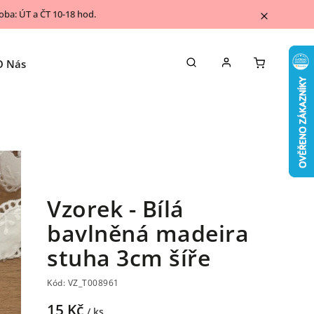
ba: ÚT a ČT 10-18 hod.
O Nás
Napsali o nás
Kontakty
Blog
Vzorek - Bílá
bavlněná madeira
stuha 3cm šíře
Kód:
VZ_T008961
15 Kč
/ ks