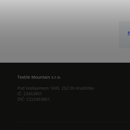
Textile Mountain s.r.o.
Pod Vodojemem 1695, 252 09 Hradištko
IČ: 23453851
DIČ: CZ23453851