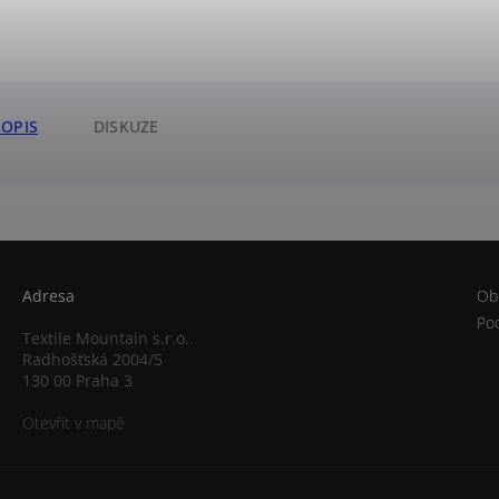
POPIS
DISKUZE
Adresa
Ob
Po
Textile Mountain s.r.o.
Radhošťská 2004/5
130 00 Praha 3
Otevřít v mapě