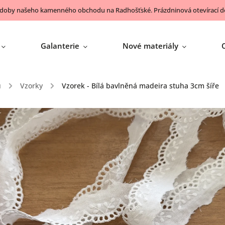
 doby našeho kamenného obchodu na Radhošťské. Prázdninová otevírací do
Galanterie
Nové materiály
ů
/
Vzorky
/
Vzorek - Bílá bavlněná madeira stuha 3cm šíře