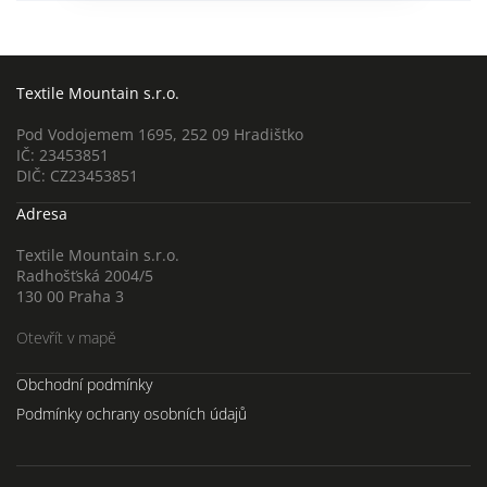
Textile Mountain s.r.o.
Pod Vodojemem 1695, 252 09 Hradištko
IČ: 23453851
DIČ: CZ23453851
Adresa
Textile Mountain s.r.o.
Radhošťská 2004/5
130 00 Praha 3
Otevřít v mapě
Obchodní podmínky
Podmínky ochrany osobních údajů