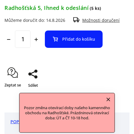
Radhošťská 5, Ihned k odeslání
(5 ks)
Můžeme doručit do:
14.8.2026
Možnosti doručení
Přidat do košíku
Zeptat se
Sdílet
Pozor změna otevírací doby našeho kamenného
obchodu na Radhošťské. Prázdninová otevírací
doba: ÚT a ČT 10-18 hod.
POPIS
DISKUZE