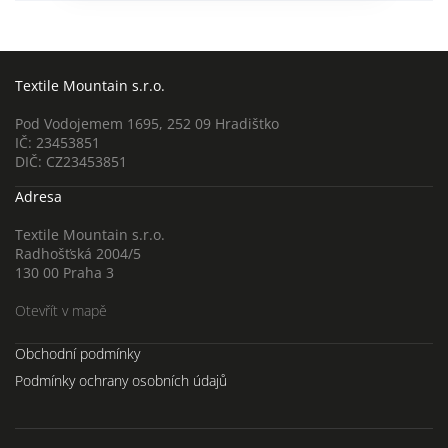
Textile Mountain s.r.o.
Pod Vodojemem 1695, 252 09 Hradištko
IČ: 23453851
DIČ: CZ23453851
Adresa
Textile Mountain s.r.o.
Radhošťská 2004/5
130 00 Praha 3
Otevřít v mapě
Obchodní podmínky
Podmínky ochrany osobních údajů