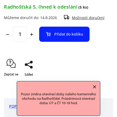
Radhošťská 5, Ihned k odeslání
(5 ks)
Můžeme doručit do:
14.8.2026
Možnosti doručení
Přidat do košíku
Zeptat se
Sdílet
Pozor změna otevírací doby našeho kamenného
obchodu na Radhošťské. Prázdninová otevírací
doba: ÚT a ČT 10-18 hod.
POPIS
DISKUZE