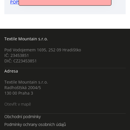
POPIS
DISKUZE
Textile Mountain s.r.o.
Pod Vodojemem 1695, 252 09 Hradištko
IČ: 23453851
DIČ: CZ23453851
Adresa
Textile Mountain s.r.o.
Radhošťská 2004/5
130 00 Praha 3
Otevřít v mapě
Obchodní podmínky
Podmínky ochrany osobních údajů