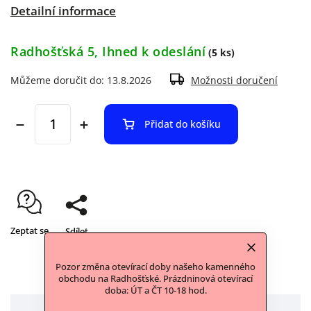
Detailní informace
Radhošťská 5, Ihned k odeslání
(5 ks)
Můžeme doručit do:
13.8.2026
Možnosti doručení
Přidat do košíku
Zeptat se
Sdílet
Pozor změna otevírací doby našeho kamenného
obchodu na Radhošťské. Prázdninová otevírací
doba: ÚT a ČT 10-18 hod.