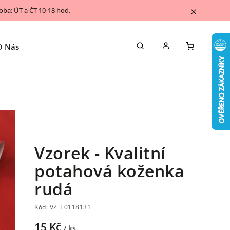
ba: ÚT a ČT 10-18 hod.
O Nás
Napsali o nás
Kontakty
Blog
Vzorek - Kvalitní
potahová koženka
rudá
Kód:
VZ_T0118131
15 Kč
/ ks