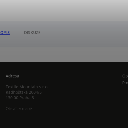
POPIS
DISKUZE
Adresa
Ob
Po
Textile Mountain s.r.o.
Radhošťská 2004/5
130 00 Praha 3
Otevřít v mapě