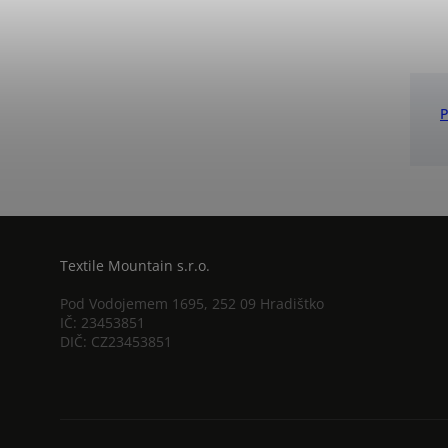
Textile Mountain s.r.o.
Pod Vodojemem 1695, 252 09 Hradištko
IČ: 23453851
DIČ: CZ23453851