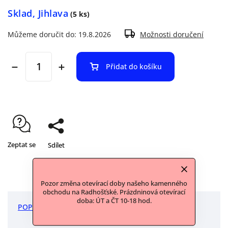
Sklad, Jihlava
(5 ks)
Můžeme doručit do:
19.8.2026
Možnosti doručení
Přidat do košíku
Zeptat se
Sdílet
Pozor změna otevírací doby našeho kamenného
obchodu na Radhošťské. Prázdninová otevírací
doba: ÚT a ČT 10-18 hod.
POPIS
DISKUZE