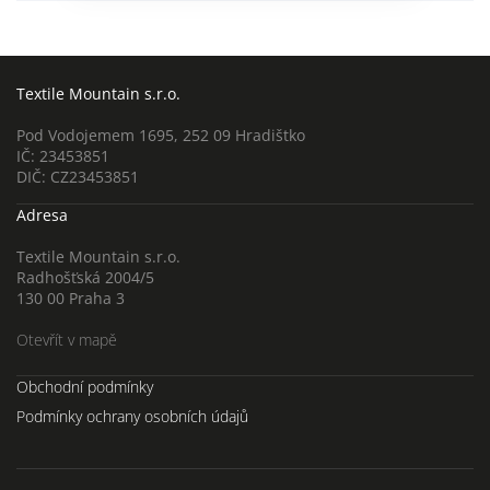
Textile Mountain s.r.o.
Pod Vodojemem 1695, 252 09 Hradištko
IČ: 23453851
DIČ: CZ23453851
Adresa
Textile Mountain s.r.o.
Radhošťská 2004/5
130 00 Praha 3
Otevřít v mapě
Obchodní podmínky
Podmínky ochrany osobních údajů