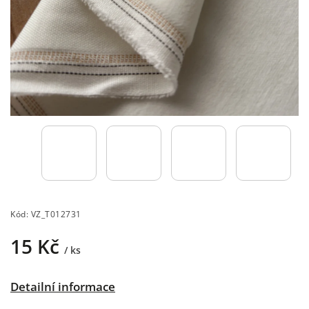
Kód:
VZ_T012731
15 Kč
/ ks
Detailní informace