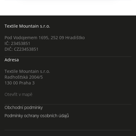
Textile Mountain s.r.o.
Pod Vodojemem 1695, 252 09 Hradištko
IČ: 23453851
DIČ: CZ23453851
Adresa
Textile Mountain s.r.o.
Radhošťská 2004/5
130 00 Praha 3
Otevřít v mapě
Obchodní podmínky
Podmínky ochrany osobních údajů