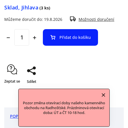
Sklad, Jihlava
(3 ks)
Můžeme doručit do:
19.8.2026
Možnosti doručení
Přidat do košíku
Zeptat se
Sdílet
Pozor změna otevírací doby našeho kamenného
obchodu na Radhošťské. Prázdninová otevírací
doba: ÚT a ČT 10-18 hod.
POPIS
DISKUZE