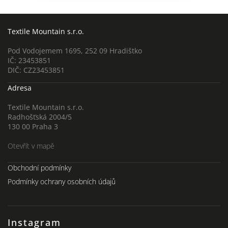
Textile Mountain s.r.o.
Pod Vodojemem 1695, 252 09 Hradištko
IČ: 23453851
DIČ: CZ23453851
Adresa
Textile Mountain s.r.o.
Radhošťská 2004/5
130 00 Praha 3
Otevřít v mapě
Obchodní podmínky
Podmínky ochrany osobních údajů
Instagram