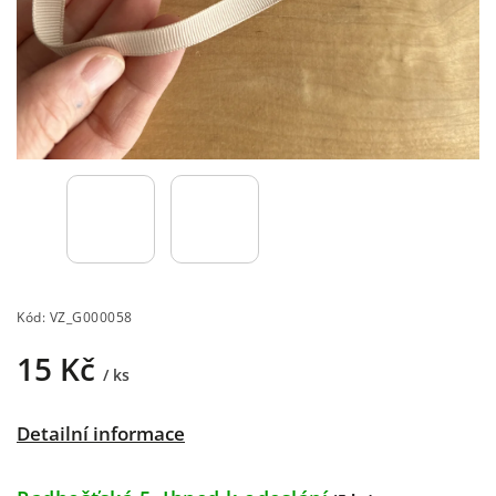
Kód:
VZ_G000058
15 Kč
/ ks
Detailní informace