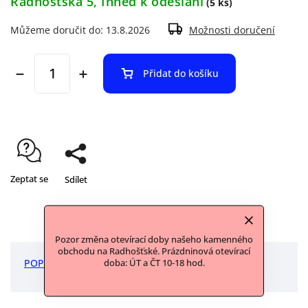
Radhošťská 5, Ihned k odeslání
(5 ks)
Můžeme doručit do:
13.8.2026
Možnosti doručení
Přidat do košíku
Zeptat se
Sdílet
Pozor změna otevírací doby našeho kamenného
obchodu na Radhošťské. Prázdninová otevírací
POPIS
DISKUZE
doba: ÚT a ČT 10-18 hod.