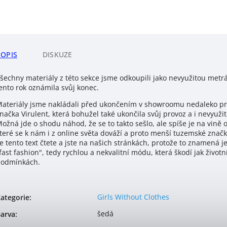
POPIS
DISKUZE
šechny materiály z této sekce jsme odkoupili jako nevyužitou metrá
ento rok oznámila svůj konec.
ateriály jsme nakládali před ukončením v showroomu nedaleko pra
načka Virulent, která bohužel také ukončila svůj provoz a i nevyužit
ožná jde o shodu náhod, že se to takto sešlo, ale spíše je na vin
teré se k nám i z online světa dováží a proto menší tuzemské značk
e tento text čtete a jste na našich stránkách, protože to znamená j
fast fashion", tedy rychlou a nekvalitní módu, která škodí jak životn
odmínkách.
Girls Without Clothes
ategorie
:
šedá
arva
: