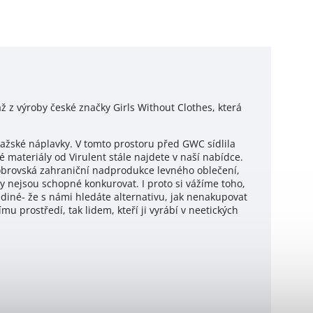
ž z výroby české značky Girls Without Clothes, která
žské náplavky. V tomto prostoru před GWC sídlila
é materiály od Virulent stále najdete v naší nabídce.
ě obrovská zahraniční nadprodukce levného oblečení,
y nejsou schopné konkurovat. I proto si vážíme toho,
ediné- že s námi hledáte alternativu, jak nenakupovat
ímu prostředí, tak lidem, kteří ji vyrábí v neetických