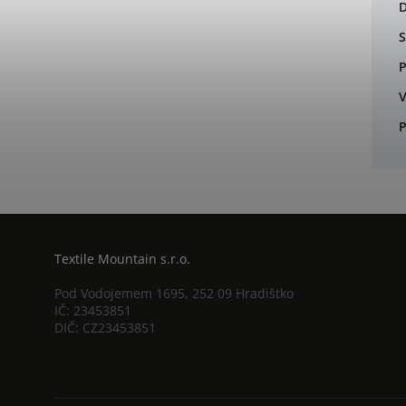
S
P
V
P
Textile Mountain s.r.o.
Pod Vodojemem 1695, 252 09 Hradištko
IČ: 23453851
DIČ: CZ23453851