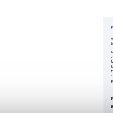
V
t
M
z
M
k
ž
"
p
K
B