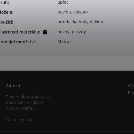
úplet
Druh
:
bavlna, elastan
ložení
:
bunda, kalhoty, mikina
oužití
:
pevný, pružný
lastnosti materiálu
:
?
Metráž
rodejní množství
:
Adresa
Ob
Po
Textile Mountain s.r.o.
Radhošťská 2004/5
130 00 Praha 3
Otevřít v mapě