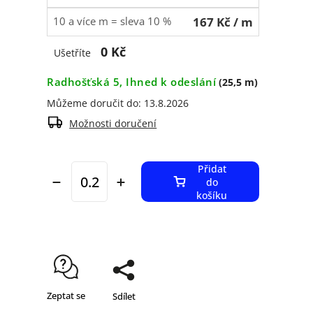
10 a více m = sleva 10 %
167 Kč
/ m
0 Kč
Ušetříte
Radhošťská 5, Ihned k odeslání
(25,5 m)
Můžeme doručit do:
13.8.2026
Možnosti doručení
Přidat
do
košíku
Zeptat se
Sdílet