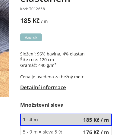
Kód:
T012658
185 Kč
/ m
Vzorek
Složení: 96% bavlna, 4% elastan
Šíře role: 120 cm
Gramáž: 440 g/m²
Cena je uvedena za bežný metr.
Detailní informace
Množstevní sleva
1 - 4 m
185 Kč
/ m
5 - 9 m = sleva 5 %
176 Kč
/ m