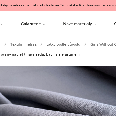
 doby našeho kamenného obchodu na Radhošťské. Prázdninová otevírací do
Galanterie
Nové materiály
ů
/
Textilní metráž
/
Látky podle původu
/
Girls Without 
rovaný náplet tmavá šedá, bavlna s elastanem