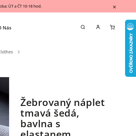
ba: ÚT a ČT 10-18 hod.
O Nás
Napsali o nás
Kontakty
Blog
Clothes
/
Žebrovaný náplet
tmavá šedá,
bavlna s
elastanem