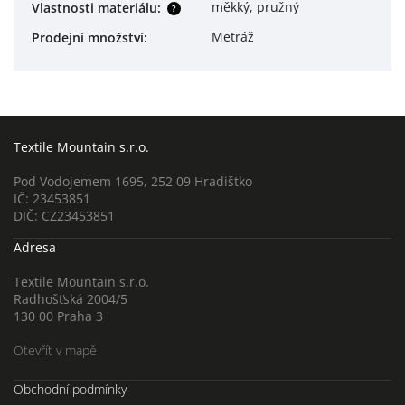
měkký, pružný
Vlastnosti materiálu
:
?
Metráž
Prodejní množství
:
Textile Mountain s.r.o.
Pod Vodojemem 1695, 252 09 Hradištko
IČ: 23453851
DIČ: CZ23453851
Adresa
Textile Mountain s.r.o.
Radhošťská 2004/5
130 00 Praha 3
Otevřít v mapě
Obchodní podmínky