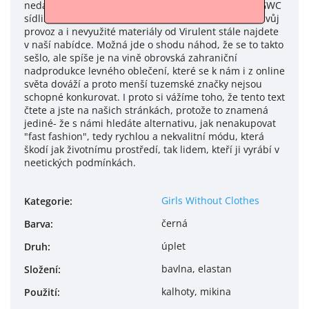
nedaleko pražské náplavky. V tomto prostoru před GWC
sídlila značka Virulent, která bohužel také ukončila svůj
provoz a i nevyužité materiály od Virulent stále najdete
v naší nabídce. Možná jde o shodu náhod, že se to takto
sešlo, ale spíše je na vině obrovská zahraniční
nadprodukce levného oblečení, které se k nám i z online
světa dováží a proto menší tuzemské značky nejsou
schopné konkurovat. I proto si vážíme toho, že tento text
čtete a jste na našich stránkách, protože to znamená
jediné- že s námi hledáte alternativu, jak nenakupovat
"fast fashion", tedy rychlou a nekvalitní módu, která
škodí jak životnímu prostředí, tak lidem, kteří ji vyrábí v
neetických podmínkách.
Girls Without Clothes
Kategorie
:
černá
Barva
:
úplet
Druh
:
bavlna, elastan
Složení
:
kalhoty, mikina
Použití
: