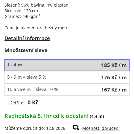
Složení: 96% bavlna, 4% elastan
Šíře role: 120 cm
Gramáž: 440 g/m²
Cena je uvedena za bežný metr.
Detailní informace
Množstevní sleva
1 - 4 m
185 Kč
/ m
5 - 9 m = sleva 5 %
176 Kč
/ m
10 a více m = sleva 10 %
167 Kč
/ m
0 Kč
Ušetříte
Radhošťská 5, Ihned k odeslání
(4,4 m)
Můžeme doručit do:
12.8.2026
Možnosti doručení