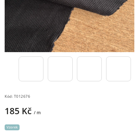
Kód:
T012676
185 Kč
/ m
Vzorek