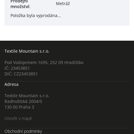
Prodejní
Metráž
množství
:
Položka byla vyprodána…
Textile Mountain s.r.o.
Pod Vodojemem 1695, 252 09 Hradištko
IČ: 23453851
DIČ: CZ23453851
Adresa
Textile Mountain s.r.o.
Radhošťská 2004/5
130 00 Praha 3
Otevřít v mapě
Obchodní podmínky