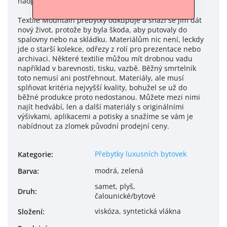
naopak.
Textile Mountain přebytky odkupuje a snaží se jim dát
nový život, protože by byla škoda, aby putovaly do
spalovny nebo na skládku. Materiálům nic není, leckdy
jde o starší kolekce, odřezy z rolí pro prezentace nebo
archivaci. Některé textilie můžou mít drobnou vadu
například v barevnosti, tisku, vazbě. Běžný smrtelník
toto nemusí ani postřehnout. Materiály, ale musí
splňovat kritéria nejvyšší kvality, bohužel se už do
běžné produkce proto nedostanou. Můžete mezi nimi
najít hedvábí, len a další materiály s originálními
výšivkami, aplikacemi a potisky a snažíme se vám je
nabídnout za zlomek původní prodejní ceny.
Přebytky luxusních bytovek
Kategorie
:
modrá, zelená
Barva
:
samet, plyš,
Druh
:
čalounické/bytové
viskóza, syntetická vlákna
Složení
: