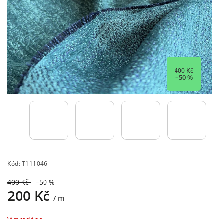
400 Kč
–50 %
Kód:
T111046
400 Kč
–50 %
200 Kč
/ m