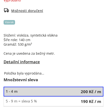
Vyprodáno
Možnosti doručení
Vzorek
Složení: viskóza, syntetická vlákna
Šíře role: 140 cm
Gramáž: 530 g/m²
Cena je uvedena za bežný metr.
Detailní informace
Položka byla vyprodána…
Množstevní sleva
1 - 4 m
200 Kč
/ m
5 - 9 m = sleva 5 %
190 Kč
/ m