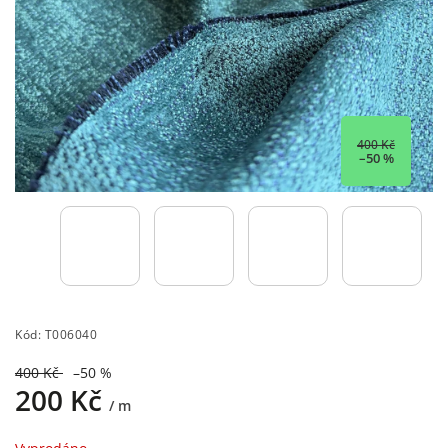
400 Kč
–50 %
Kód:
T006040
400 Kč
–50 %
200 Kč
/ m