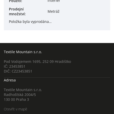
interiér
Použití
:
Prodejní
Metráž
množství
:
Položka byla vyprodána…
Textile Mountain s.r.o.
Pod Vodojemem 1695, 252 09 Hradištko
IČ: 23453851
DIČ: CZ23453851
Adresa
Textile Mountain s.r.o.
Radhošťská 2004/5
130 00 Praha 3
Otevřít v mapě