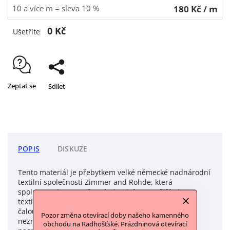
10 a více m = sleva 10 %
180 Kč
/ m
0 Kč
Ušetříte
Zeptat se
Sdílet
POPIS
DISKUZE
Tento materiál je přebytkem velké německé nadnárodní
textilní společnosti Zimmer and Rohde, která
spolupracuje se současnými nejvýznamnějšími
textilními návrháři. Jde o luxusní materiály pro
čalouníky, interiérové designéry a studia. To ale
Pozor změna otevírací doby našeho kamenného
neznamená, že nemohou být použity i pro oděv-
obchodu na Radhošťské. Prázdninová otevírací