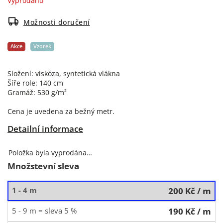
Vyprodáno
Možnosti doručení
Akce
Vzorek
Složení: viskóza, syntetická vlákna
Šíře role: 140 cm
Gramáž: 530 g/m²
Cena je uvedena za bežný metr.
Detailní informace
Položka byla vyprodána…
Množstevní sleva
1 - 4 m
200 Kč
/ m
5 - 9 m = sleva 5 %
190 Kč
/ m