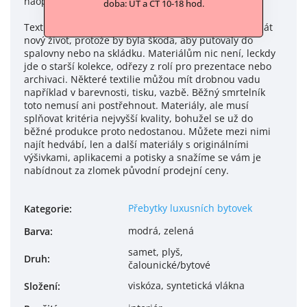
naopak.
doba: ÚT a ČT 10-18 hod.
Textile Mountain přebytky odkupuje a snaží se jim dát
nový život, protože by byla škoda, aby putovaly do
spalovny nebo na skládku. Materiálům nic není, leckdy
jde o starší kolekce, odřezy z rolí pro prezentace nebo
archivaci. Některé textilie můžou mít drobnou vadu
například v barevnosti, tisku, vazbě. Běžný smrtelník
toto nemusí ani postřehnout. Materiály, ale musí
splňovat kritéria nejvyšší kvality, bohužel se už do
běžné produkce proto nedostanou. Můžete mezi nimi
najít hedvábí, len a další materiály s originálními
výšivkami, aplikacemi a potisky a snažíme se vám je
nabídnout za zlomek původní prodejní ceny.
Přebytky luxusních bytovek
Kategorie
:
modrá, zelená
Barva
:
samet, plyš,
Druh
:
čalounické/bytové
viskóza, syntetická vlákna
Složení
: