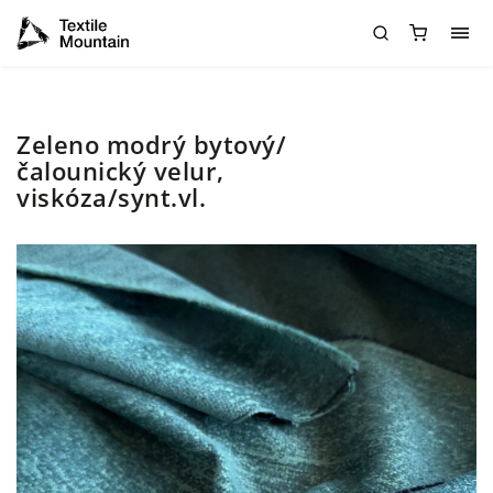
Zeleno modrý bytový/
čalounický velur,
viskóza/synt.vl.