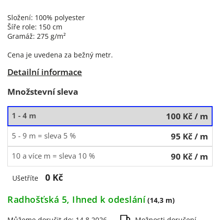
Složení: 100% polyester
Šíře role: 150 cm
Gramáž: 275 g/m²
Cena je uvedena za bežný metr.
Detailní informace
Množstevní sleva
1 - 4 m
100 Kč
/ m
5 - 9 m = sleva 5 %
95 Kč
/ m
10 a více m = sleva 10 %
90 Kč
/ m
0 Kč
Ušetříte
Radhošťská 5, Ihned k odeslání
(14,3 m)
Můžeme doručit do:
14.8.2026
Možnosti doručení