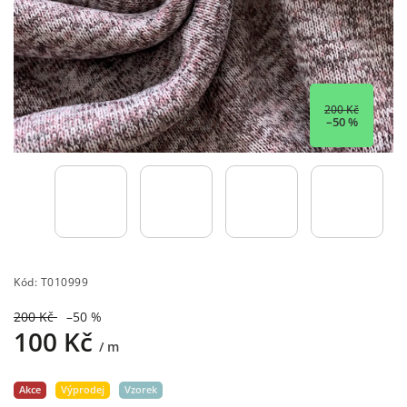
200 Kč
–50 %
Kód:
T010999
200 Kč
–50 %
100 Kč
/ m
Akce
Výprodej
Vzorek