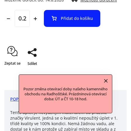
Přidat do košíku
Zeptat se
Sdílet
Pozor změna otevírací doby našeho kamenného
obchodu na Radhošťské. Prázdninová otevírací
POPIS
DISKUZE
doba: ÚT a ČT 10-18 hod.
Tento úplet je nevyužitým materiálem od pražské
značky Virulent. Jedná se o kvalitní nepoužitý úplet v 1.
třídě kvality ve 100% kondici. Nemá žádnou vadu, ale
dostal se k nám protože už zabíral místo ve skladu a z