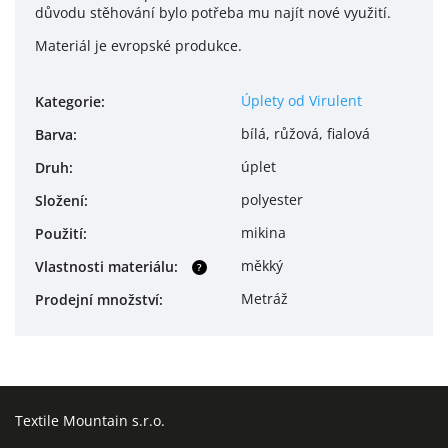
důvodu stěhování bylo potřeba mu najít nové využití.
Materiál je evropské produkce.
Úplety od Virulent
Kategorie
:
bílá, růžová, fialová
Barva
:
úplet
Druh
:
polyester
Složení
:
mikina
Použití
:
měkký
Vlastnosti materiálu
:
?
Metráž
Prodejní množství
:
Textile Mountain s.r.o.