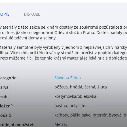
POPIS
DISKUZE
ateriály z této sekce se k nám dostaly ze soukromé pozůstalosti po
ro dnes již skoro legendární Oděvní službu Praha. Do té spadaly p
roslulé oděvní domy a salony.
ateriály samotné byly vyrobeny v jednom z nejslavnějších vlnařsk
ilina. Více o historii této továrny si můžete přečíst v popisku kate
roto můžeme říci, že tenhle krásný materiál je lokální a s dohledate
Slovena Žilina
ategorie
:
béžová, hnědá, černá, žlutá
arva
:
kostýmovka/oblekovka
Druh
:
bavlna, polyester
ložení
:
kalhoty, plášť, sako, interiér, bytové, 
oužití
:
Metráž
rodejní množství
: