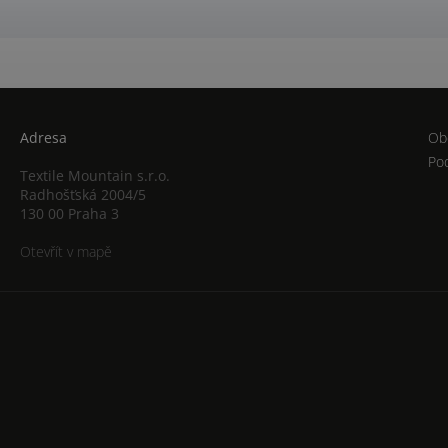
Adresa
Ob
Po
Textile Mountain s.r.o.
Radhošťská 2004/5
130 00 Praha 3
Otevřít v mapě