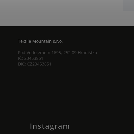
Textile Mountain s.r.o.
Pod Vodojemem 1695, 252 09 Hradištko
IČ: 23453851
DIČ: CZ23453851
Instagram