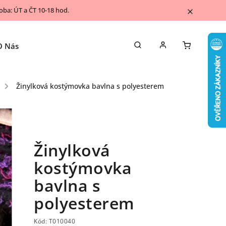
ba: ÚT a ČT 10-18 hod.
O Nás
Napsali o nás
Kontakty
Blog
/
Žinylková kostýmovka bavlna s polyesterem
Žinylková
kostýmovka
bavlna s
polyesterem
Kód:
T010040