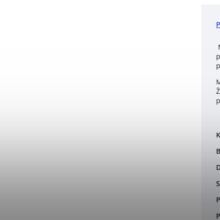
M
p
p
M
Ž
p
K
B
S
P
P