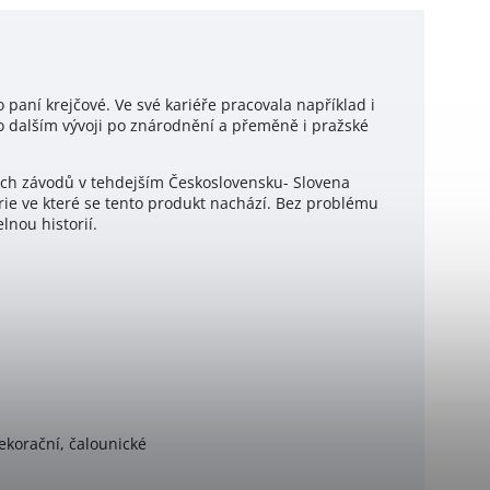
 paní krejčové. Ve své kariéře pracovala například i
o dalším vývoji po znárodnění a přeměně i pražské
ých závodů v tehdejším Československu- Slovena
gorie ve které se tento produkt nachází. Bez problému
lnou historií.
dekorační, čalounické