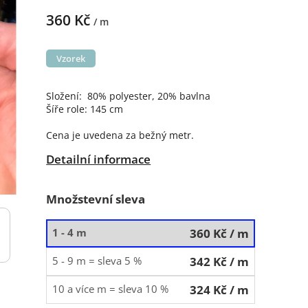
360 Kč
/ m
Vzorek
Složení: 80% polyester, 20% bavlna
Šíře role: 145 cm
Cena je uvedena za bežný metr.
Detailní informace
Množstevní sleva
1 - 4 m
360 Kč
/ m
5 - 9 m = sleva 5 %
342 Kč
/ m
10 a více m = sleva 10 %
324 Kč
/ m