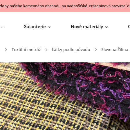
 doby našeho kamenného obchodu na Radhošťské. Prázdninová otevírací do
Galanterie
Nové materiály
ů
/
Textilní metráž
/
Látky podle původu
/
Slovena Žilina