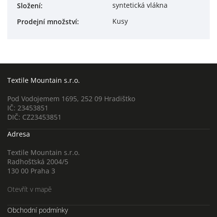
syntetická vlákna
Složení
:
Kusy
Prodejní množství
:
Textile Mountain s.r.o.
Pod Vodojemem 1695, 252 09 Hradištko
IČ: 23453851
DIČ: CZ23453851
Adresa
Textile Mountain s.r.o.
Radhošťská 2004/5
130 00 Praha 3
Otevřít v mapě
Obchodní podmínky