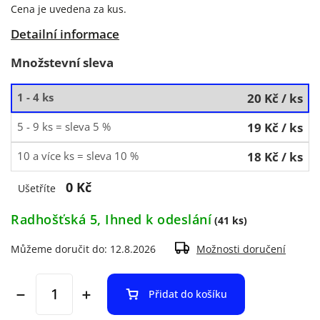
Cena je uvedena za kus.
Detailní informace
Množstevní sleva
1 - 4 ks
20 Kč
/ ks
5 - 9 ks = sleva 5 %
19 Kč
/ ks
10 a více ks = sleva 10 %
18 Kč
/ ks
0 Kč
Ušetříte
Radhošťská 5, Ihned k odeslání
(41 ks)
Můžeme doručit do:
12.8.2026
Možnosti doručení
Přidat do košíku