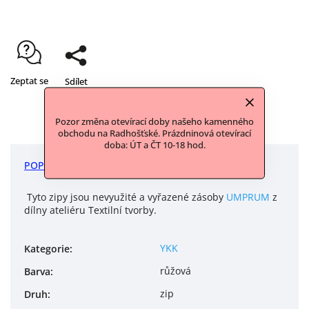
Zeptat se
Sdílet
Pozor změna otevírací doby našeho kamenného
obchodu na Radhošťské. Prázdninová otevírací
doba: ÚT a ČT 10-18 hod.
POPIS
DISKUZE
Tyto zipy jsou nevyužité a vyřazené zásoby
UMPRUM
z
dílny ateliéru Textilní tvorby.
YKK
Kategorie
:
růžová
Barva
:
zip
Druh
: