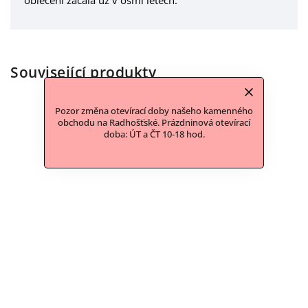
Související produkty
Pozor změna otevírací doby našeho kamenného
obchodu na Radhošťské. Prázdninová otevírací
doba: ÚT a ČT 10-18 hod.