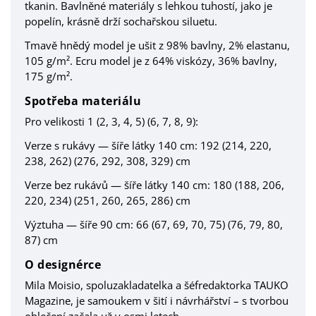
tkanin. Bavlněné materiály s lehkou tuhostí, jako je
popelín, krásně drží sochařskou siluetu.
Tmavě hnědý model je ušit z 98% bavlny, 2% elastanu,
105 g/m². Ecru model je z 64% viskózy, 36% bavlny,
175 g/m².
Spotřeba materiálu
Pro velikosti 1 (2, 3, 4, 5) (6, 7, 8, 9):
Verze s rukávy — šíře látky 140 cm: 192 (214, 220,
238, 262) (276, 292, 308, 329) cm
Verze bez rukávů — šíře látky 140 cm: 180 (188, 206,
220, 234) (251, 260, 265, 286) cm
Výztuha — šíře 90 cm: 66 (67, 69, 70, 75) (76, 79, 80,
87) cm
O designérce
Mila Moisio, spoluzakladatelka a šéfredaktorka TAUKO
Magazine, je samoukem v šití i návrhářství – s tvorbou
oblečení začala už v osmi letech.