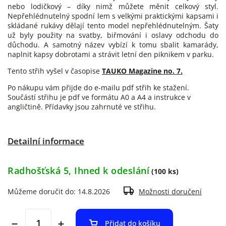
nebo lodičkový – díky nimž můžete měnit celkový styl.
Nepřehlédnutelný spodní lem s velkými praktickými kapsami i
skládané rukávy dělají tento model nepřehlédnutelným. Šaty
už byly použity na svatby, biřmování i oslavy odchodu do
důchodu. A samotný název vybízí k tomu sbalit kamarády,
naplnit kapsy dobrotami a strávit letní den piknikem v parku.
Tento střih vyšel v časopise
TAUKO Magazine no. 7.
Po nákupu vám přijde do e-mailu pdf střih ke stažení.
Součástí střihu je pdf ve formátu A0 a A4 a instrukce v
angličtině.
Přídavky jsou zahrnuté ve střihu.
Detailní informace
Radhošťská 5, Ihned k odeslání
(100 ks)
Můžeme doručit do:
14.8.2026
Možnosti doručení
Přidat do košíku