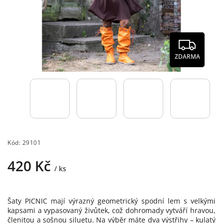
ZDARMA
Kód:
29101
420 Kč
/ ks
Šaty PICNIC mají výrazný geometrický spodní lem s velkými
kapsami a vypasovaný živůtek, což dohromady vytváří hravou,
členitou a sošnou siluetu. Na výběr máte dva výstřihy – kulatý