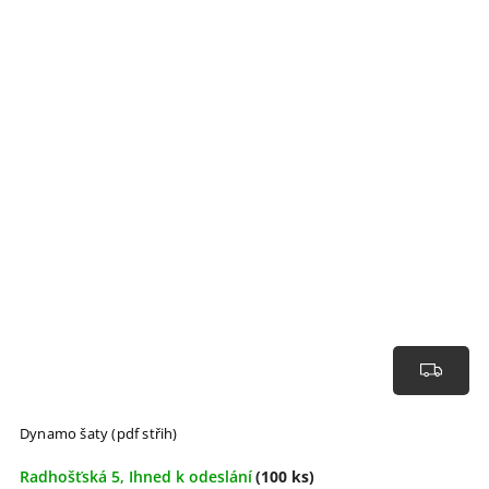
Dynamo šaty (pdf střih)
Hi
Radhošťská 5, Ihned k odeslání
(100 ks)
R