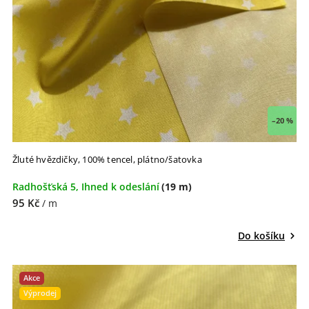
–20 %
Žluté hvězdičky, 100% tencel, plátno/šatovka
Radhošťská 5, Ihned k odeslání
(19 m)
95 Kč
/ m
Do košíku
Akce
Výprodej