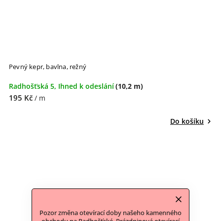
Pevný kepr, bavlna, režný
Radhošťská 5, Ihned k odeslání
(10,2 m)
195 Kč
/ m
Do košíku
Pozor změna otevírací doby našeho kamenného