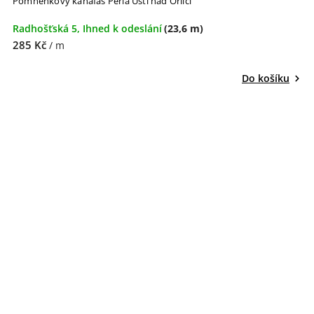
Pomněnkový kanafas Perla Ústí nad Orlicí
Radhošťská 5, Ihned k odeslání
(23,6 m)
285 Kč
/ m
Do košíku