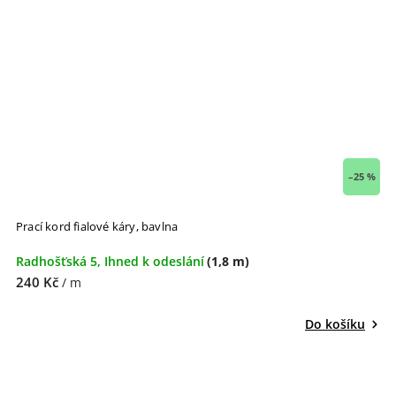
–25 %
Prací kord fialové káry, bavlna
Radhošťská 5, Ihned k odeslání
(1,8 m)
240 Kč
/ m
Do košíku