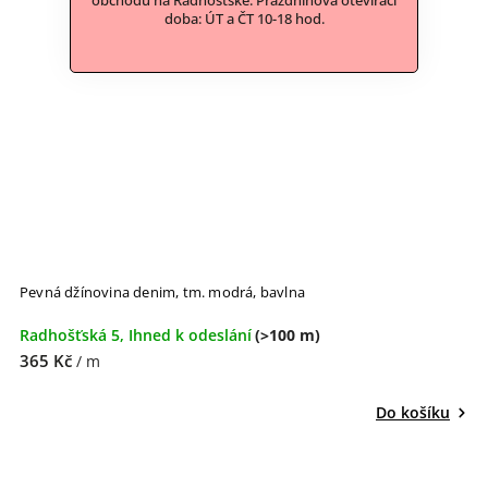
obchodu na Radhošťské. Prázdninová otevírací
doba: ÚT a ČT 10-18 hod.
Pevná džínovina denim, tm. modrá, bavlna
Radhošťská 5, Ihned k odeslání
(>100 m)
365 Kč
/ m
Do košíku