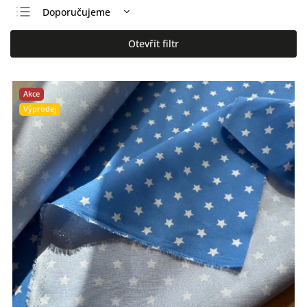
Doporučujeme
Nejlevnější
Otevřít filtr
Nejdražší
Nejprodávanější
Akce
Abecedně
Výprodej