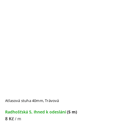
Atlasová stuha 40mm, Trávová
Radhošťská 5, Ihned k odeslání
(5 m)
8 Kč
/ m