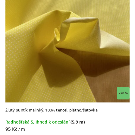
–20 %
Žlutý puntík malinký, 100% tencel, plátno/šatovka
Radhošťská 5, Ihned k odeslání
(5,9 m)
95 Kč
/ m