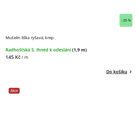
–25 %
Mušelín liška ryšavá, krep
Radhošťská 5, Ihned k odeslání
(1,9 m)
145 Kč
/ m
Do košíku
Akce