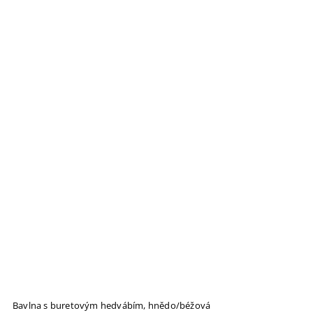
Bavlna s buretovým hedvábím, hnědo/béžová